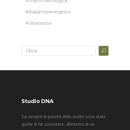
#improntaecologica
#risparmioenergetico
#urbanistica
Studio DNA
Da sempre le priorità dello studio sono state
quelle di far coesistere, all’interno di un