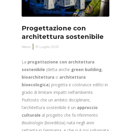
Progettazione con
architettura sostenibile
News
19 Luglio 2021
La
progettazione con architettura
sostenibile
(detta anche
green building
,
bioarchitettura
o
architettura
bioecologica
) progetta e costruisce edifici in
grado di limitare impatti nell’ambiente.
Piuttosto che un ambito disciplinare,
l’architettura sostenibile è un
approccio
culturale
al progetto che fa riferimento
Baubiologie
(bioedilizia) nata negli anni
settanta in Germania, e che si è poi sviluppata