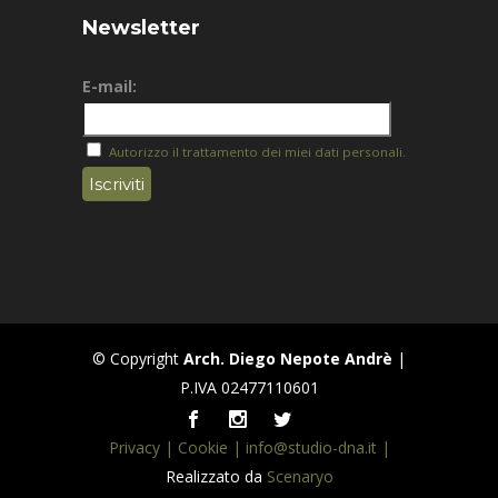
Newsletter
E-mail:
Autorizzo il trattamento dei miei dati personali.
© Copyright
Arch. Diego Nepote Andrè
|
P.IVA 02477110601
Privacy |
Cookie |
info@studio-dna.it |
Realizzato da
Scenaryo