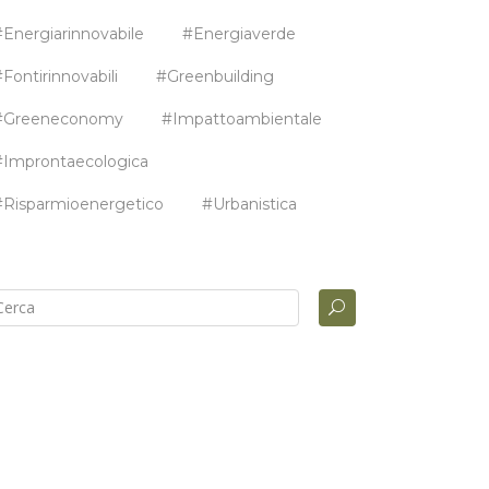
#energiarinnovabile
#energiaverde
#fontirinnovabili
#greenbuilding
#greeneconomy
#impattoambientale
#improntaecologica
#risparmioenergetico
#urbanistica