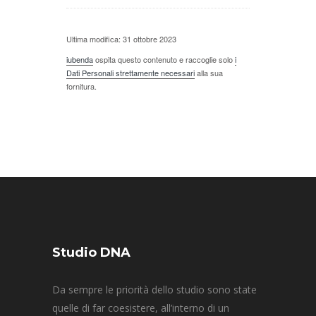
Ultima modifica: 31 ottobre 2023
iubenda
ospita questo contenuto e raccoglie solo
i
Dati Personali strettamente necessari
alla sua
fornitura.
Studio DNA
Da sempre le priorità dello studio sono state
quelle di far coesistere, all’interno di un