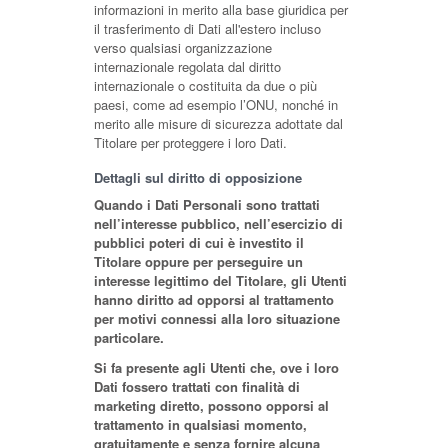
informazioni in merito alla base giuridica per
il trasferimento di Dati all'estero incluso
verso qualsiasi organizzazione
internazionale regolata dal diritto
internazionale o costituita da due o più
paesi, come ad esempio l’ONU, nonché in
merito alle misure di sicurezza adottate dal
Titolare per proteggere i loro Dati.
Dettagli sul diritto di opposizione
Quando i Dati Personali sono trattati
nell’interesse pubblico, nell’esercizio di
pubblici poteri di cui è investito il
Titolare oppure per perseguire un
interesse legittimo del Titolare, gli Utenti
hanno diritto ad opporsi al trattamento
per motivi connessi alla loro situazione
particolare.
Si fa presente agli Utenti che, ove i loro
Dati fossero trattati con finalità di
marketing diretto, possono opporsi al
trattamento in qualsiasi momento,
gratuitamente e senza fornire alcuna