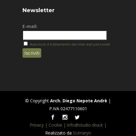
Newsletter
E-mail:
Autorizzo il trattamento dei miei dati personali.
© Copyright
Arch. Diego Nepote Andrè
|
P.IVA 02477110601
Privacy |
Cookie |
info@studio-dna.it |
Realizzato da
Scenaryo