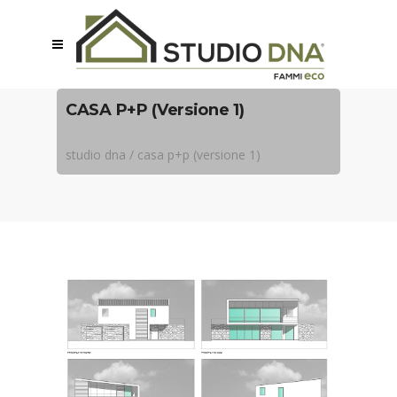
CASA P+P (Versione 1)
studio dna
/
casa p+p (versione 1)