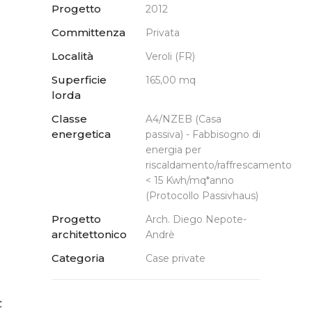
Progetto
2012
Committenza
Privata
Località
Veroli (FR)
Superficie
165,00 mq
lorda
Classe
A4/NZEB (Casa
energetica
passiva) - Fabbisogno di
energia per
riscaldamento/raffrescamento
< 15 Kwh/mq*anno
(Protocollo Passivhaus)
Progetto
Arch. Diego Nepote-
architettonico
Andrè
Categoria
Case private